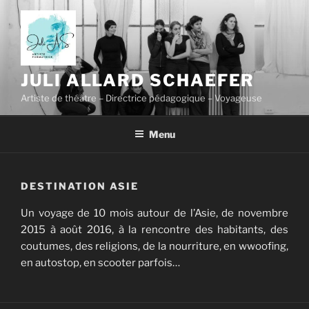
Skip
to
content
JULI ALLARD SCHAEFER
Artiste de théâtre – Directrice pédagogique – Voyageuse
Menu
DESTINATION ASIE
Un voyage de 10 mois autour de l’Asie, de novembre
2015 à août 2016, à la rencontre des habitants, des
coutumes, des religions, de la nourriture, en wwoofing,
en autostop, en scooter parfois…