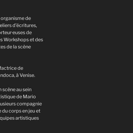
n organisme de
liers d’écritures,
orteur·euses de
des Workshops et des
tes de la scène
actrice de
ndoca, à Venise.
n scène au sein
tistique de Mario
lusieurs compagnie
 du corps en jeu et
équipes artistiques