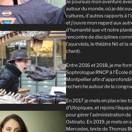
Je poursuis mon aventure ave
autour du monde, où je découv
cultures, d’autres rapports à l’
et j’ouvre mon regard aux aut
d’humanité que vit notre planète
rencontre de disciplines comm
l’ayurvéda, le théâtre Nô et la
chant).
Entre 2016 et 2018, je me for
Sophrologue RNCP à l’École d
Montpellier afin d’approfondir 
recherche autour de la congru
En 2017 je mets en place les tr
d’Utopiques, et rejoins l’équip
pour gérer l’administration d
Ostinato. En 2019, je mets en 
Mercedes, texte de Thomas Br