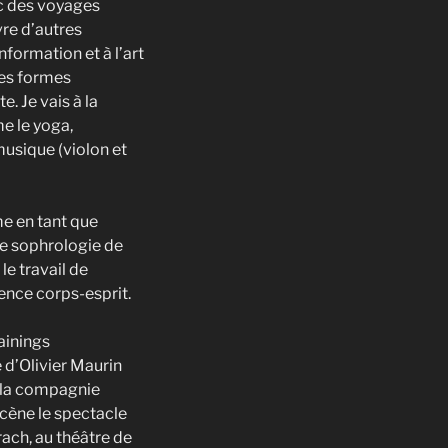
c des voyages
re d’autres
information et à l’art
res formes
. Je vais à la
e le yoga,
 musique (violon et
me en tant que
e sophrologie de
le travail de
ence corps-esprit.
ainings
e d’Olivier Maurin
e la compagnie
scène le spectacle
ach, au théâtre de