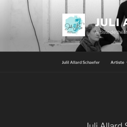
Skip
to
content
JULI
Artiste de thé
Julil Allard Schaefer
Artiste
Juli Allard