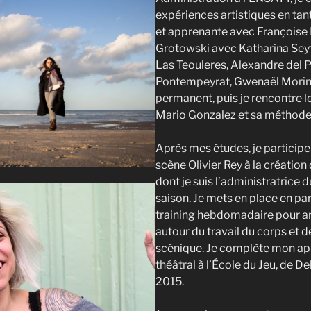
expériences artistiques en ta
et apprenante avec Françoise 
Grotowski avec Katharina Sey
Las Teouleres, Alexandre del P
Pontempeyrat, Gwenaël Morin e
permanent, puis je rencontre 
Mario Gonzalez et sa méthode l
Après mes études, je participe
scène Olivier Rey à la création
dont je suis l’administratrice 
saison. Je mets en place en para
training hebdomadaire pour ar
autour du travail du corps et d
scénique. Je complète mon ap
théâtral à l’École du Jeu, de De
2015.