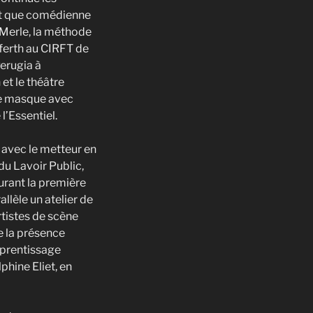
nt que comédienne
Merle, la méthode
ferth au CIRFT de
erugia à
t le théâtre
le masque avec
’Essentiel.
 avec le metteur en
 du Lavoir Public,
durant la première
llèle un atelier de
tistes de scène
e la présence
prentissage
lphine Eliet, en