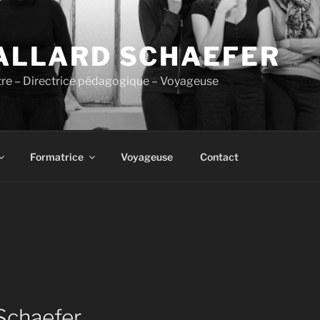
 ALLARD SCHAEFER
âtre – Directrice pédagogique – Voyageuse
Formatrice
Voyageuse
Contact
 Schaefer