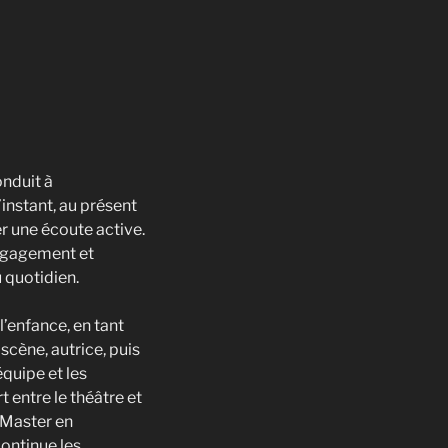
nduit à
’instant, au présent
er une écoute active.
engagement et
 quotidien.
l’enfance, en tant
cène, autrice, puis
équipe et les
t entre le théâtre et
 Master en
continue les