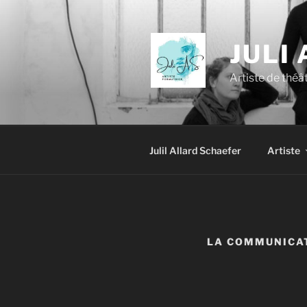
Skip
to
content
JULI
Artiste de thé
Julil Allard Schaefer
Artiste
LA COMMUNICA