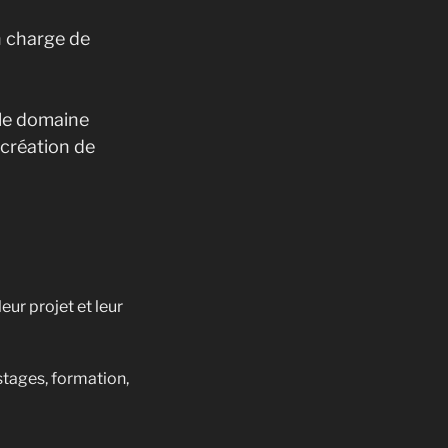
n charge de
 le domaine
 création de
eur projet et leur
 stages, formation,