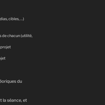
as, cibles, …)
de chacun (utilité,
 projet
ojet
héoriques du
 la séance, et