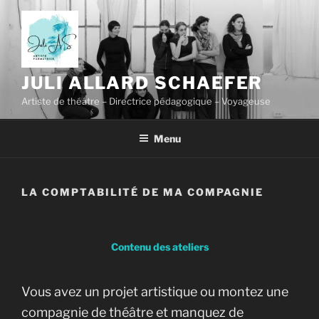
Skip
to
content
JULI ALLARD SCHAEFER
Artiste de théâtre – Directrice pédagogique – Voyageuse
Menu
LA COMPTABILITÉ DE MA COMPAGNIE
Contenu des ateliers
Vous avez un projet artistique ou montez une
compagnie de théâtre et manquez de