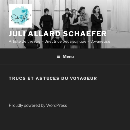
Skip
to
content
JULI ALLARD SCHAEFER
Artiste de théâtre – Directrice pédagogique – Voyageuse
Menu
TRUCS ET ASTUCES DU VOYAGEUR
Proudly powered by WordPress