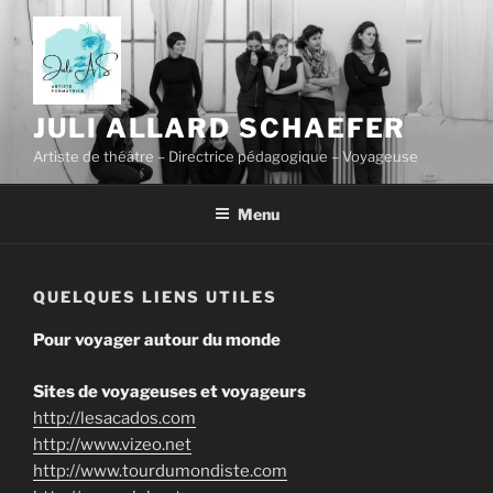
Skip
to
content
JULI ALLARD SCHAEFER
Artiste de théâtre – Directrice pédagogique – Voyageuse
Menu
QUELQUES LIENS UTILES
Pour voyager autour du monde
Sites de voyageuses et voyageurs
http://lesacados.com
http://www.vizeo.net
http://www.tourdumondiste.com